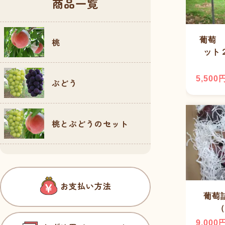
商品一覧
葡萄 
桃
ット
5,500
ぶどう
桃とぶどうのセット
お支払い方法
葡萄
（
9,000