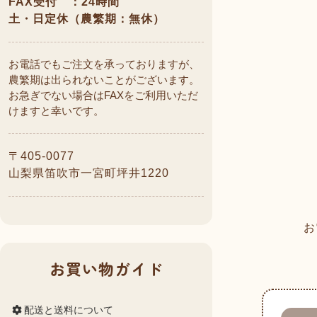
FAX受付 ：24時間
土・日定休（農繁期：無休）
お電話でもご注文を承っておりますが、
農繁期は出られないことがございます。
お急ぎでない場合はFAXをご利用いただ
けますと幸いです。
〒405-0077
山梨県笛吹市一宮町坪井1220
お
お買い物ガイド
配送と送料について