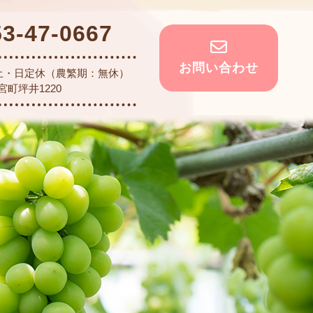
53-47-0667
お問い合わせ
土・日定休（農繁期：無休）
町坪井1220