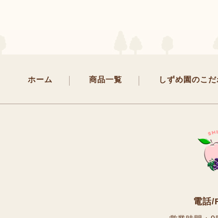
ホーム
商品一覧
しずめ園のこだ
電話/