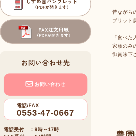
しずめ園パンフレット
（PDFが開きます）
昔ながら
ブリット
FAX注文用紙
（PDFが開きます）
「食べた
家族のみ
御賞味下
お問い合わせ先
お問い合わせ
電話/FAX
0553-47-0667
電話受付 ：9時～17時
農園