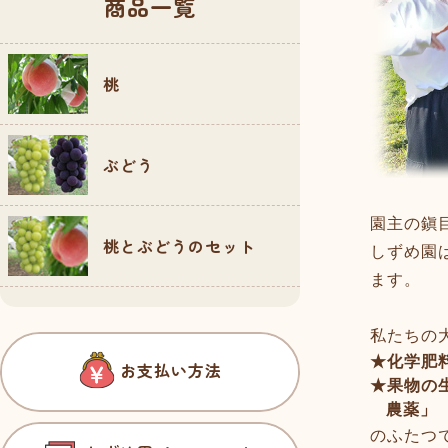
商品一覧
桃
ぶどう
園主の鎭
桃とぶどうのセット
しずめ園
ます。
私たちの
★化学肥
お支払い方法
★果物の
農薬」
のふたつ