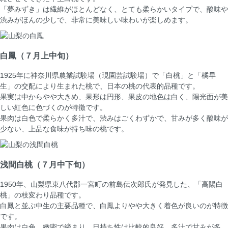
「夢みずき」は繊維がほとんどなく、とても柔らかいタイプで、酸味や
渋みがほんの少しで、非常に美味しい味わいが楽しめます。
白鳳
（７月上中旬）
1925年に神奈川県農業試験場（現園芸試験場）で「白桃」と「橘早
生」の交配により生まれた桃で、日本の桃の代表的品種です。
果実は中からやや大きめ、果形は円形、果皮の地色は白く、陽光面が美
しい紅色に色づくのが特徴です。
果肉は白色で柔らかく多汁で、渋みはごくわずかで、甘みが多く酸味が
少ない、上品な食味が持ち味の桃です。
浅間白桃
（７月中下旬）
1950年、山梨県東八代郡一宮町の前島伝次郎氏が発見した、「高陽白
桃」の枝変わり品種です。
白鳳と並ぶ中生の主要品種で、白鳳よりやや大きく着色が良いのが特徴
です。
果肉は白色、緻密で締まり、日持ち性は比較的良好。多汁で甘みが多