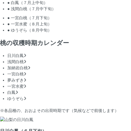
● 白鳳
（７月上中旬）
● 浅間白桃
（７月中下旬）
● 一宮白桃
（７月下旬）
● 一宮水蜜
（８月上旬）
● ゆうぞら
（８月中旬）
桃の収穫時期カレンダー
日川白鳳
浅間白桃
加納岩白桃
一宮白桃
夢みずき
一宮水蜜
白鳳
ゆうぞら
※各品種の、おおよその出荷時期です（気候などで前後します）