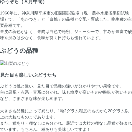
ゆうぞら
（８月中旬）
1966年に、神奈川県平塚市の旧園芸試験場（現・農林水産省果樹試験
場）で、「あかつき」と「白桃」の品種と交配・育成した、晩生種の主
要品種です。
果皮の着色がよく、果肉は白色で緻密、ジューシーで、甘みが豊富で酸
味や渋みは少なく、食味が良く日持ちも優れています。
ぶどうの品種
見た目も楽しいぶどうたち
ぶどうは桃と違い、見た目で品種の違いが分かりやすい果物です。
主に黒系・赤系・青系に分かれ、味も糖度が高いものや酸味が強いもの
など、さまざまな味が楽しめます。
大きさも品種によって異なり、1粒2グラム程度のものから20グラム以
上の大粒なものまであります。
また、種あり・種なしにも分かれ、最近では大粒の種なし品種が好まれ
ています。もちろん、種ありも美味しいですよ！