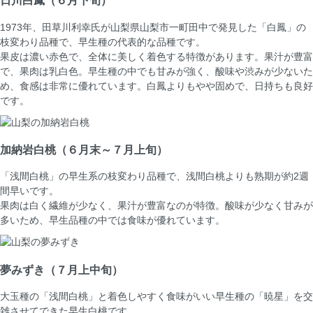
日川白鳳
（６月下旬）
1973年、田草川利幸氏が山梨県山梨市一町田中で発見した「白鳳」の
枝変わり品種で、早生種の代表的な品種です。
果皮は濃い赤色で、全体に美しく着色する特徴があります。果汁が豊富
で、果肉は乳白色。早生種の中でも甘みが強く、酸味や渋みが少ないた
め、食感は非常に優れています。白鳳よりもやや固めで、日持ちも良好
です。
加納岩白桃
（６月末～７月上旬）
「浅間白桃」の早生系の枝変わり品種で、浅間白桃よりも熟期が約2週
間早いです。
果肉は白く繊維が少なく、果汁が豊富なのが特徴。酸味が少なく甘みが
多いため、早生品種の中では食味が優れています。
夢みずき
（７月上中旬）
大玉種の「浅間白桃」と着色しやすく食味がいい早生種の「暁星」を交
雑させてできた早生白桃です。