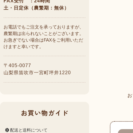
FAX受付 ：24時間
土・日定休（農繁期：無休）
お電話でもご注文を承っておりますが、
農繁期は出られないことがございます。
お急ぎでない場合はFAXをご利用いただ
けますと幸いです。
〒405-0077
山梨県笛吹市一宮町坪井1220
お
お買い物ガイド
配送と送料について