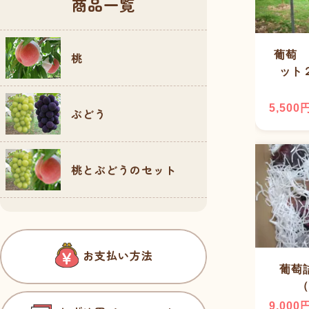
商品一覧
葡萄 
桃
ット
5,500
ぶどう
桃とぶどうのセット
お支払い方法
葡萄
（
9,000